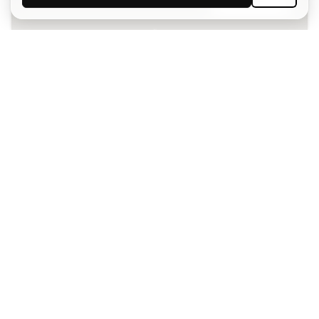
Aceito receber comunicações personalizadas de acordo
com a
Política de Privacidade
da Sports Emotion.
A app
para quem vive o basquetebol
de forma diferente.
Ajudamos-te?