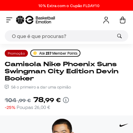
10% Extra com o Cupão FLDAY10
Promoção
Até
237
Member Points
Camisola Nike Phoenix Suns
Swingman City Edition Devin
Booker
Sê o primeiro a dar uma opinião
78
,
99
€
104
,
99
€
-25%
Poupas
26,00 €