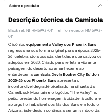
Sobre o produto
Descrição técnica da Camisola
Black
ref. NI_HM5993-011
| ref. fornecedor HM5993-
011
O icónico
equipamento Valley dos Phoenix Suns
regressa na sua forma original para a época 2025-
26, celebrando a ousada identidade que cativou os
adeptos em 2020. Criado para refletir a vibrante
paisagem do deserto ao amanhecer e ao
entardecer, a
camisola Devin Booker City Edition
2025-26 dos Phoenix Suns
apresenta o
inconfundível degradê pixelizado na silhueta da
Camelback Mountain e o logótipo "The Valley" no
peito, prestando homenagem à cidade, à cultura e
ao orgulho inabalável dos fãs dos Suns em todo o
Arizona. Este design continua a ser um símbolo da