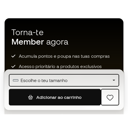
Torna-te
Member
agora
Acumula pontos e poupa nas tuas compras
Acesso prioritário a produtos exclusivos
Junta-te a mais de meio milhão de membros
Escolhe o teu tamanho
Adicionar ao carrinho
SUBSCREVER
Aceito receber comunicações personalizadas de acordo
com a
Política de Privacidade
da Sports Emotion.