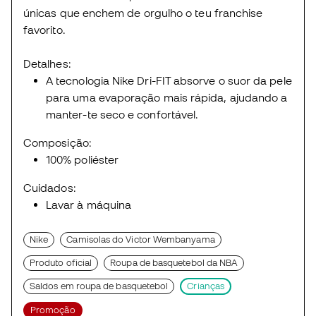
únicas que enchem de orgulho o teu franchise
favorito.
Detalhes:
A tecnologia Nike Dri-FIT absorve o suor da pele
para uma evaporação mais rápida, ajudando a
manter-te seco e confortável.
Composição:
100% poliéster
Cuidados:
Lavar à máquina
Nike
Camisolas do Victor Wembanyama
Produto oficial
Roupa de basquetebol da NBA
Saldos em roupa de basquetebol
Crianças
Promoção