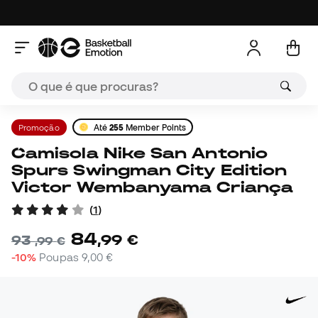
Promoção
Até
255
Member Points
Camisola Nike San Antonio
Spurs Swingman City Edition
Victor Wembanyama Criança
(
1
)
84
,
99
€
93
,
99
€
-10%
Poupas
9,00 €