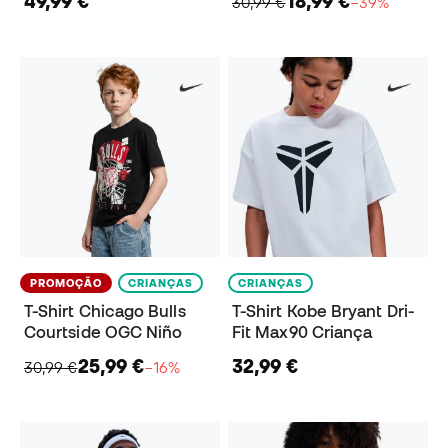
49,99 €
18,99 €
30,99 €
−39%
PROMOÇÃO
CRIANÇAS
CRIANÇAS
T-Shirt Chicago Bulls
T-Shirt Kobe Bryant Dri-
Courtside OGC Niño
Fit Max90 Criança
25,99 €
32,99 €
30,99 €
−16%