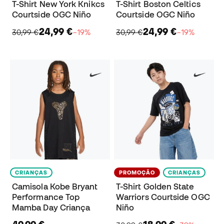
T-Shirt New York Knikcs
T-Shirt Boston Celtics
Courtside OGC Niño
Courtside OGC Niño
24,99 €
24,99 €
30,99 €
−19%
30,99 €
−19%
CRIANÇAS
PROMOÇÃO
CRIANÇAS
Camisola Kobe Bryant
T-Shirt Golden State
Performance Top
Warriors Courtside OGC
Mamba Day Criança
Niño