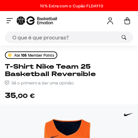
10% Extra com o Cupão FLDAY10
Até
105
Member Points
T-Shirt Nike Team 25
Basketball Reversible
Sê o primeiro a dar uma opinião
35
,
00
€