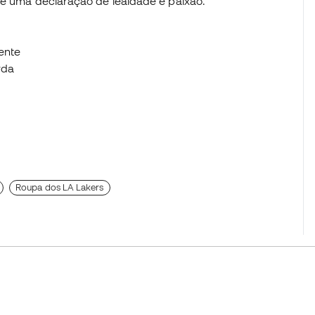
 é uma declaração de lealdade e paixão.
ente
rda
Roupa dos LA Lakers