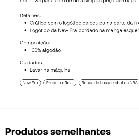
t-shirt vai para além de uma simples peça de roupa,
Detalhes:
Gráfico com o logótipo da equipa na parte da fr
Logótipo da New Era bordado na manga esque
Composição:
100% algodão
Cuidados:
Lavar na máquina
New Era
Produto oficial
Roupa de basquetebol da NBA
Produtos semelhantes