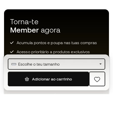
Torna-te
Member
agora
Acumula pontos e poupa nas tuas compras
Acesso prioritário a produtos exclusivos
Junta-te a mais de meio milhão de membros
Escolhe o teu tamanho
Adicionar ao carrinho
SUBSCREVER
Aceito receber comunicações personalizadas de acordo
com a
Política de Privacidade
da Sports Emotion.