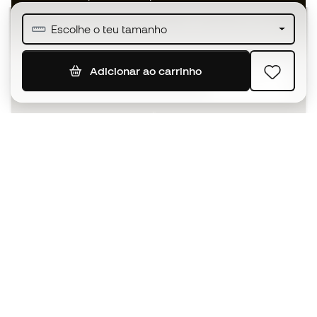
Junta-te a mais de meio milhão de membros
Escolhe o teu tamanho
Adicionar ao carrinho
SUBSCREVER
Aceito receber comunicações personalizadas de acordo
com a
Política de Privacidade
da Sports Emotion.
A app
para quem vive o basquetebol
de forma diferente.