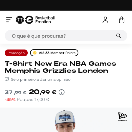
Promoção
Até
63
Member Points
T-Shirt New Era NBA Games
Memphis Grizzlies London
Sê o primeiro a dar uma opinião
20
,
99
€
37
,
99
€
-45%
Poupas
17,00 €