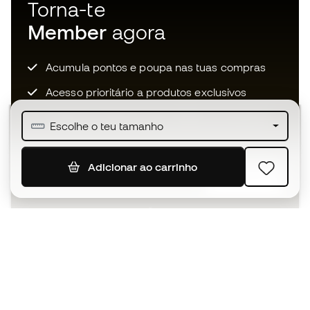
Torna-te
Member
agora
Acumula pontos e poupa nas tuas compras
Acesso prioritário a produtos exclusivos
Junta-te a mais de meio milhão de membros
Escolhe o teu tamanho
Adicionar ao carrinho
SUBSCREVER
Aceito receber comunicações personalizadas de acordo
com a
Política de Privacidade
da Sports Emotion.
A app
para quem vive o basquetebol
de forma diferente.