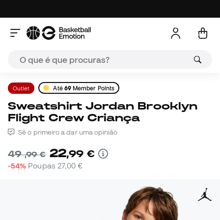
Outlet
Até
69
Member Points
Sweatshirt Jordan Brooklyn
Flight Crew Criança
Sê o primeiro a dar uma opinião
22
,
99
€
49
,
99
€
-54%
Poupas
27,00 €