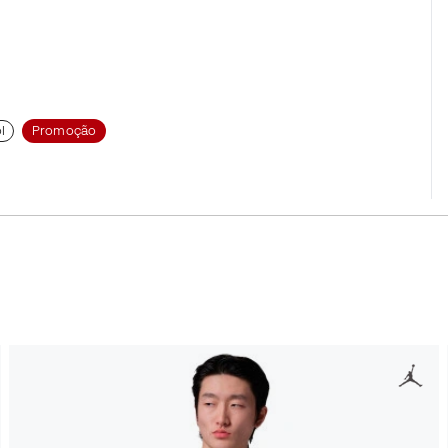
l
Promoção