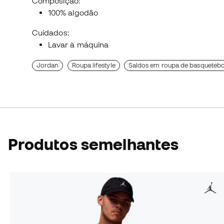
Composição:
100% algodão
Cuidados:
Lavar à máquina
Jordan
Roupa lifestyle
Saldos em roupa de basquetebo
Produtos semelhantes