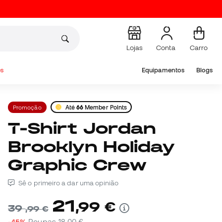
Lojas
Conta
Carro
s
Equipamentos
Blogs
Promoção
Até
66
Member Points
T-Shirt Jordan
Brooklyn Holiday
Graphic Crew
Sê o primeiro a dar uma opinião
21
,
99
€
39
,
99
€
-45%
Poupas
18,00 €