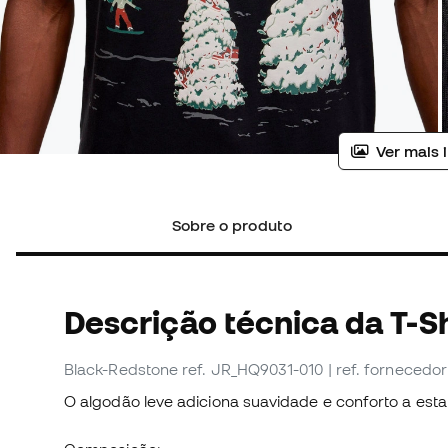
Ver mais 
Sobre o produto
Descrição técnica da T-Sh
Black-Redstone
ref. JR_HQ9031-010
| ref. fornecedo
O algodão leve adiciona suavidade e conforto a esta 