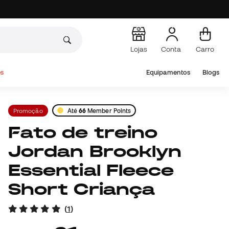
Lojas
Conta
Carro
s
Equipamentos
Blogs
Promoção
Até
66
Member Points
Fato de treino
Jordan Brooklyn
Essential Fleece
Short Criança
(
1
)