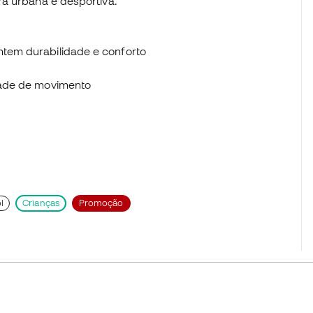
ra urbana e desportiva.
antem durabilidade e conforto
lidade de movimento
l
Crianças
Promoção