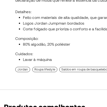
declaração de moda que reflete a essência da cultu
Detalhes:
Feito com materiais de alta qualidade, que gar
Logos Jordan Jumpman bordados
Corte folgado que prioriza o conforto e a faci
Composição:
80% algodão, 20% poliéster
Cuidados:
Lavar à máquina
Jordan
Roupa lifestyle
Saldos em roupa de basquetebo