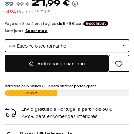
21
,
99
€
39
,
99
€
-45%
Poupas
18,00 €
Escolhe o teu tamanho
Adicionar ao carrinho
Adiciona pelo menos
60 €
para obteres portes grátis
0,00 €
+21,99 €
Envio gratuito a Portugal a partir de 60 €
2,99 € para encomendas inferiores
Disponibilidade em loja