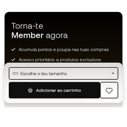
Torna-te
Member
agora
Acumula pontos e poupa nas tuas compras
Acesso prioritário a produtos exclusivos
Junta-te a mais de meio milhão de membros
Escolhe o teu tamanho
Adicionar ao carrinho
SUBSCREVER
Aceito receber comunicações personalizadas de acordo
com a
Política de Privacidade
da Sports Emotion.