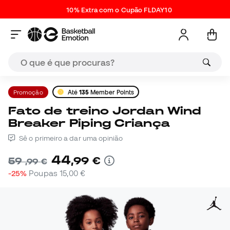
10% Extra com o Cupão FLDAY10
Promoção
Até
135
Member Points
Fato de treino Jordan Wind
Breaker Piping Criança
Sê o primeiro a dar uma opinião
44
,
99
€
59
,
99
€
-25%
Poupas
15,00 €