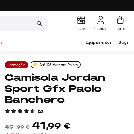
Lojas
Conta
Carro
s
Equipamentos
Blogs
Promoção
Até
126
Member Points
Camisola Jordan
Sport Gfx Paolo
Banchero
(
2
)
41
,
99
€
49
,
99
€