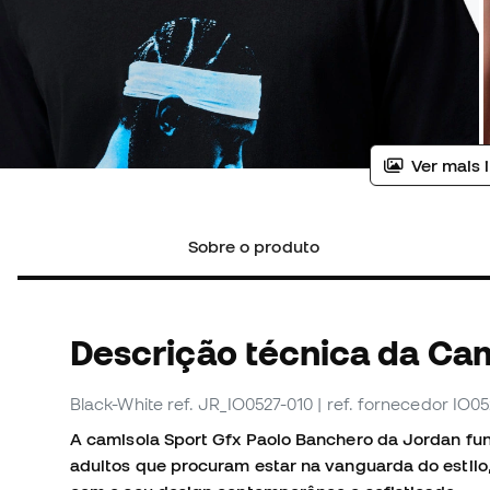
Ver mais 
Sobre o produto
Descrição técnica da Ca
Black-White
ref. JR_IO0527-010
| ref. fornecedor IO0
A camisola Sport Gfx Paolo Banchero da Jordan fun
adultos que procuram estar na vanguarda do estilo