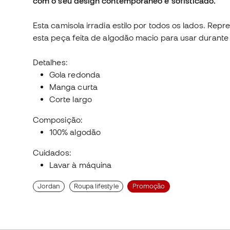
com o seu design contemporâneo e sofisticado.
Esta camisola irradia estilo por todos os lados. Re
esta peça feita de algodão macio para usar durante 
Detalhes:
Gola redonda
Manga curta
Corte largo
Composição:
100% algodão
Cuidados:
Lavar à máquina
Jordan
Roupa lifestyle
Promoção