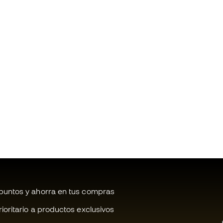
untos y ahorra en tus compras
oritario a productos exclusivos