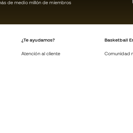
ás de medio millón de miembros
¿Te ayudamos?
Basketball E
Atención al cliente
Comunidad 
Cambios y devoluciones
Quienes som
Equivalencia de tallas de
Trabaja con 
zapatillas
Condiciones 
Compliance
contratación
Canal de denuncias
Política de c
Webs internacionales de
Politica de p
Basketball Emotion
Aviso legal