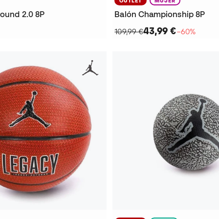
OUTLET
MUJER
round 2.0 8P
Balón Championship 8P
43,99 €
109,99 €
−60%