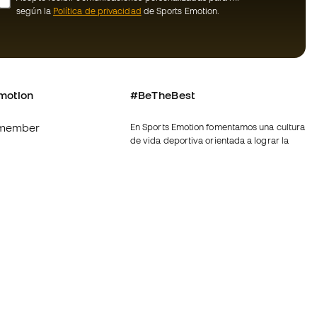
según la
Política de privacidad
de Sports Emotion.
motion
#BeTheBest
member
En Sports Emotion fomentamos una cultura
de vida deportiva orientada a lograr la
os
felicidad completa del deportista, gracias
al ecosistema creado por la
nosotros
especialización de cada una de las
marcas que forman parte del grupo.
generales de
Ver todas las tiendas
ookies
Fútbol Emotion
rivacidad
Running Emotion