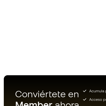
Conviértete en
Acumula p
Acceso pri
Member
ahora