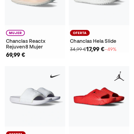
MUJER
OFERTA
Chanclas Reactx
Chanclas Hela Slide
Rejuven8 Mujer
17,99 €
34,99 €
−49%
69,99 €