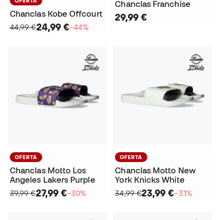
OFERTA
Chanclas Franchise
Chanclas Kobe Offcourt
29,99 €
24,99 €
44,99 €
−44%
OFERTA
OFERTA
Chanclas Motto Los
Chanclas Motto New
Angeles Lakers Purple
York Knicks White
27,99 €
23,99 €
39,99 €
−30%
34,99 €
−31%