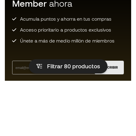
Member
ahora
Acumula puntos y ahorra en tus compras
Acceso prioritario a productos exclusivos
Únete a más de medio millón de miembros
Filtrar 80
productos
SUSCRIBIR
Acepto recibir comunicaciones personalizadas para mi
según la
Política de privacidad
de Sports Emotion.
La App
para los que viven el basket
de forma diferente.