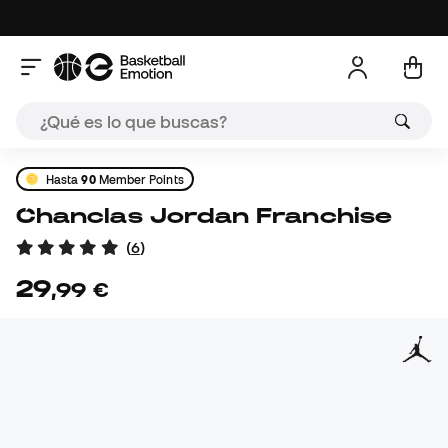
Hasta
90
Member Points
Chanclas Jordan Franchise
(
6
)
29
,
99
€