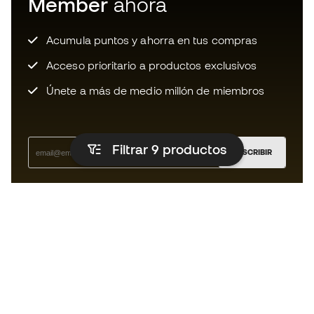
Member
ahora
Acumula puntos y ahorra en tus compras
Acceso prioritario a productos exclusivos
Únete a más de medio millón de miembros
Filtrar 9
productos
SUSCRIBIR
Acepto recibir comunicaciones personalizadas para mi
según la
Política de privacidad
de Sports Emotion.
La App
para los que viven el basket
de forma diferente.