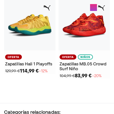
OFERTA
OFERTA
NIÑOS
Zapatillas Hali 1 Playoffs
Zapatillas MB.05 Crowd
Surf Niño
114,99 €
129,99 €
−12%
83,99 €
104,99 €
−20%
Categorías relacionadas: