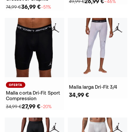
26,99 €
49,99 €
−46%
36,99 €
74,99 €
−51%
OFERTA
Malla larga Dri-Fit 3/4
Malla corta Dri-Fit Sport
34,99 €
Compression
27,99 €
34,99 €
−20%