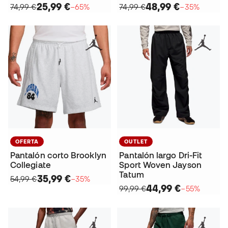
25,99 €
48,99 €
74,99 €
−65%
74,99 €
−35%
OFERTA
OUTLET
Pantalón corto Brooklyn
Pantalón largo Dri-Fit
Collegiate
Sport Woven Jayson
Tatum
35,99 €
54,99 €
−35%
44,99 €
99,99 €
−55%