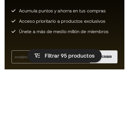
Acumula puntos y ahorra en tus compras
Acceso prioritario a productos exclusivos
Únete a más de medio millón de miembros
Filtrar 95
productos
SUSCRIBIR
Acepto recibir comunicaciones personalizadas para mi
según la
Política de privacidad
de Sports Emotion.
La App
para los que viven el basket
de forma diferente.