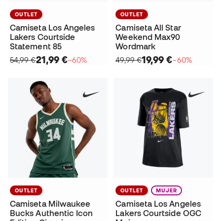
OUTLET
OUTLET
Camiseta Los Angeles
Camiseta All Star
Lakers Courtside
Weekend Max90
Statement 85
Wordmark
21,99 €
19,99 €
54,99 €
−60%
49,99 €
−60%
OUTLET
OUTLET
MUJER
Camiseta Milwaukee
Camiseta Los Angeles
Bucks Authentic Icon
Lakers Courtside OGC