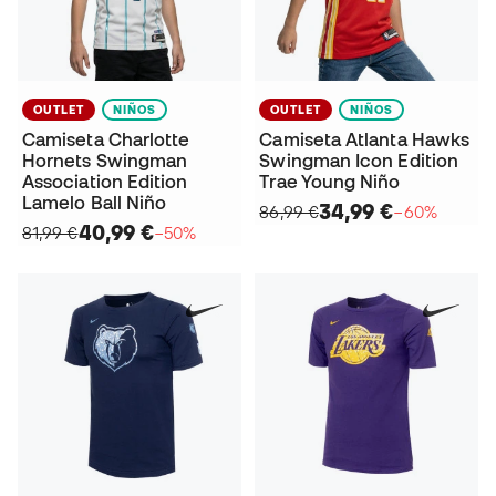
OUTLET
NIÑOS
OUTLET
NIÑOS
Camiseta Charlotte
Camiseta Atlanta Hawks
Hornets Swingman
Swingman Icon Edition
Association Edition
Trae Young Niño
Lamelo Ball Niño
34,99 €
86,99 €
−60%
40,99 €
81,99 €
−50%