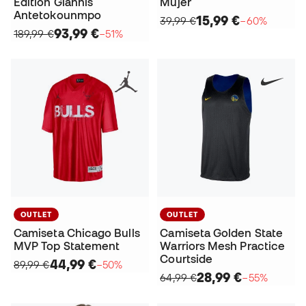
Edition Giannis
Mujer
Antetokounmpo
15,99 €
39,99 €
−60%
93,99 €
189,99 €
−51%
OUTLET
OUTLET
Camiseta Chicago Bulls
Camiseta Golden State
MVP Top Statement
Warriors Mesh Practice
Courtside
44,99 €
89,99 €
−50%
28,99 €
64,99 €
−55%