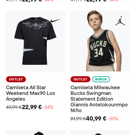
OUTLET
OUTLET
NIÑOS
Camiseta All Star
Camiseta Milwaukee
Weekend Max90 Los
Bucks Swingman
Angeles
Statement Edition
Giannis Antetokounmpo
22,99 €
49,99 €
−54%
Niño
40,99 €
81,99 €
−50%