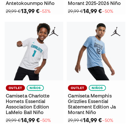
Antetokounmpo Niño
Morant 2025-2026 Niño
13,99 €
14,99 €
29,99 €
−53%
29,99 €
−50%
OUTLET
NIÑOS
OUTLET
NIÑOS
Camiseta Charlotte
Camiseta Memphis
Hornets Essential
Grizzlies Essential
Association Edition
Statement Edition Ja
LaMelo Ball Niño
Morant Niño
14,99 €
14,99 €
29,99 €
−50%
29,99 €
−50%