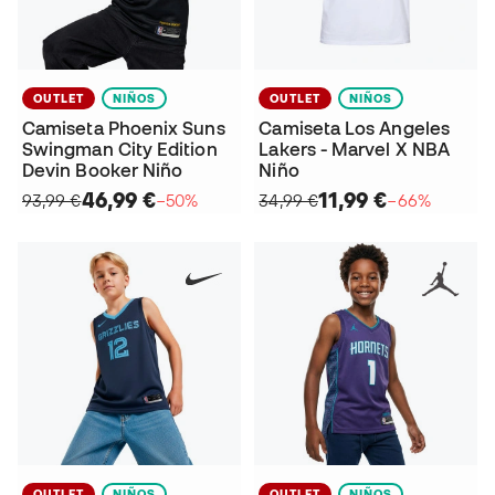
OUTLET
NIÑOS
OUTLET
NIÑOS
Camiseta Phoenix Suns
Camiseta Los Angeles
Swingman City Edition
Lakers - Marvel X NBA
Devin Booker Niño
Niño
46,99 €
11,99 €
93,99 €
−50%
34,99 €
−66%
OUTLET
NIÑOS
OUTLET
NIÑOS