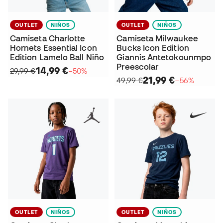
OUTLET
NIÑOS
OUTLET
NIÑOS
Camiseta Charlotte
Camiseta Milwaukee
Hornets Essential Icon
Bucks Icon Edition
Edition Lamelo Ball Niño
Giannis Antetokounmpo
Preescolar
14,99 €
29,99 €
−50%
21,99 €
49,99 €
−56%
OUTLET
NIÑOS
OUTLET
NIÑOS