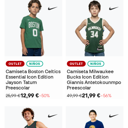
OUTLET
NIÑOS
OUTLET
NIÑOS
Camiseta Boston Celtics
Camiseta Milwaukee
Essential Icon Edition
Bucks Icon Edition
Jayson Tatum
Giannis Antetokounmpo
Preescolar
Preescolar
12,99 €
21,99 €
25,99 €
−50%
49,99 €
−56%