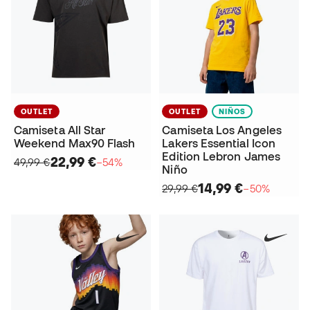
OUTLET
OUTLET
NIÑOS
Camiseta All Star
Camiseta Los Angeles
Weekend Max90 Flash
Lakers Essential Icon
Edition Lebron James
22,99 €
49,99 €
−54%
Niño
14,99 €
29,99 €
−50%