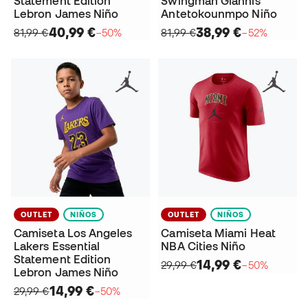
Statement Edition
Swingman Giannis
Lebron James Niño
Antetokounmpo Niño
40,99 €
38,99 €
81,99 €
−50%
81,99 €
−52%
OUTLET
NIÑOS
OUTLET
NIÑOS
Camiseta Los Angeles
Camiseta Miami Heat
Lakers Essential
NBA Cities Niño
Statement Edition
14,99 €
29,99 €
−50%
Lebron James Niño
14,99 €
29,99 €
−50%