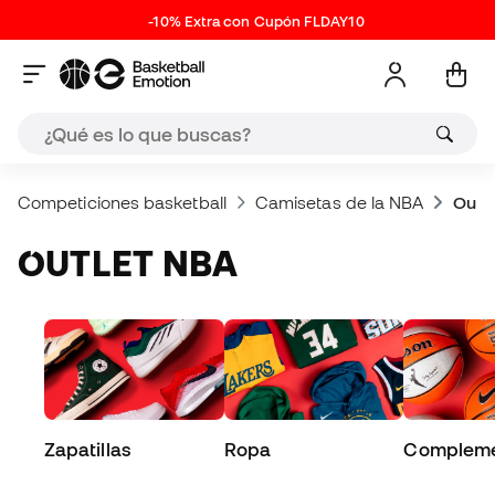
-10% Extra con Cupón FLDAY10
Competiciones basketball
Camisetas de la NBA
Outl
OUTLET NBA
Zapatillas
Ropa
Compleme