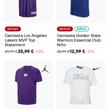
OUTLET
OUTLET
NIÑOS
Camiseta Los Angeles
Camiseta Golden State
Lakers MVP Top
Warriors Essential Club
Statement
Niño
35,99 €
12,99 €
89,99 €
−60%
25,99 €
−50%