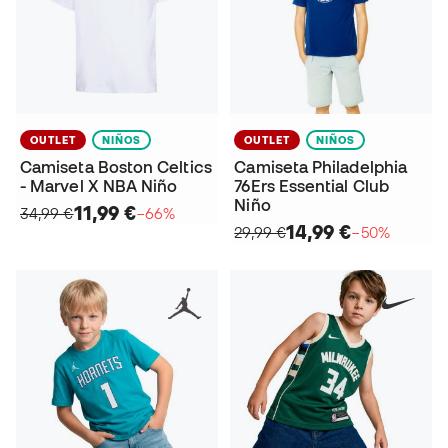
OUTLET
NIÑOS
OUTLET
NIÑOS
Camiseta Boston Celtics
Camiseta Philadelphia
- Marvel X NBA Niño
76Ers Essential Club
Niño
11,99 €
34,99 €
−66%
14,99 €
29,99 €
−50%