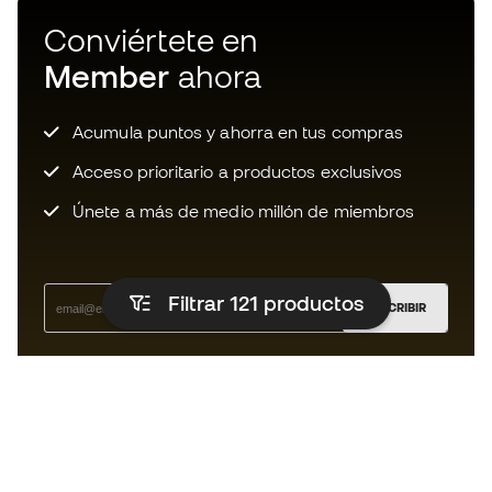
Conviértete en
Member
ahora
Acumula puntos y ahorra en tus compras
Acceso prioritario a productos exclusivos
Únete a más de medio millón de miembros
Filtrar 121
productos
SUSCRIBIR
Acepto recibir comunicaciones personalizadas para mi
según la
Política de privacidad
de Sports Emotion.
La App
para los que viven el basket