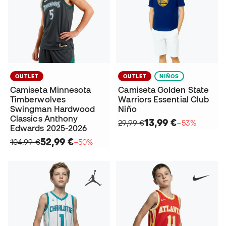
OUTLET
OUTLET
NIÑOS
Camiseta Minnesota
Camiseta Golden State
Timberwolves
Warriors Essential Club
Swingman Hardwood
Niño
Classics Anthony
13,99 €
29,99 €
−53%
Edwards 2025-2026
52,99 €
104,99 €
−50%