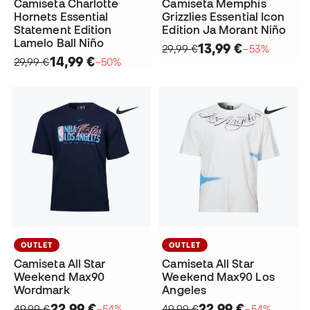
Camiseta Charlotte
Camiseta Memphis
Hornets Essential
Grizzlies Essential Icon
Statement Edition
Edition Ja Morant Niño
Lamelo Ball Niño
13,99 €
29,99 €
−53%
14,99 €
29,99 €
−50%
OUTLET
OUTLET
Camiseta All Star
Camiseta All Star
Weekend Max90
Weekend Max90 Los
Wordmark
Angeles
22,99 €
22,99 €
49,99 €
−54%
49,99 €
−54%