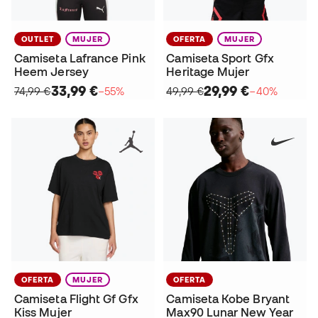
OUTLET
MUJER
OFERTA
MUJER
Camiseta Lafrance Pink
Camiseta Sport Gfx
Heem Jersey
Heritage Mujer
33,99 €
29,99 €
74,99 €
−55%
49,99 €
−40%
OFERTA
MUJER
OFERTA
Camiseta Flight Gf Gfx
Camiseta Kobe Bryant
Kiss Mujer
Max90 Lunar New Year