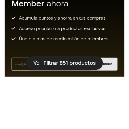
Member
ahora
Acumula puntos y ahorra en tus compras
Acceso prioritario a productos exclusivos
Únete a más de medio millón de miembros
Filtrar 851
productos
SUSCRIBIR
Acepto recibir comunicaciones personalizadas para mi
según la
Política de privacidad
de Sports Emotion.
La App
para los que viven el basket
de forma diferente.