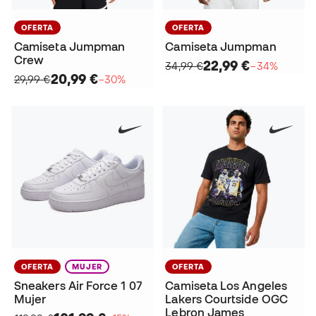
OFERTA
OFERTA
Camiseta Jumpman
Camiseta Jumpman
Crew
22,99 €
34,99 €
−34%
20,99 €
29,99 €
−30%
OFERTA
MUJER
OFERTA
Sneakers Air Force 1 07
Camiseta Los Angeles
Mujer
Lakers Courtside OGC
Lebron James