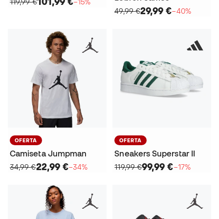
101,99 €
119,99 €
−15%
29,99 €
49,99 €
−40%
OFERTA
OFERTA
Camiseta Jumpman
Sneakers Superstar II
22,99 €
99,99 €
34,99 €
−34%
119,99 €
−17%