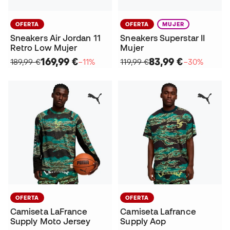
OFERTA
OFERTA
MUJER
Sneakers Air Jordan 11
Sneakers Superstar II
Retro Low Mujer
Mujer
169,99 €
83,99 €
189,99 €
−11%
119,99 €
−30%
OFERTA
OFERTA
Camiseta LaFrance
Camiseta Lafrance
Supply Moto Jersey
Supply Aop