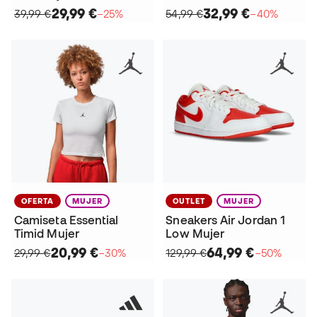
29,99 €
32,99 €
39,99 €
−25%
54,99 €
−40%
OFERTA
MUJER
OUTLET
MUJER
Camiseta Essential
Sneakers Air Jordan 1
Timid Mujer
Low Mujer
20,99 €
64,99 €
29,99 €
−30%
129,99 €
−50%