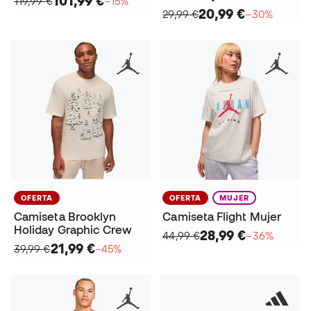
101,99 €
119,99 €
−15%
20,99 €
29,99 €
−30%
OFERTA
OFERTA
MUJER
Camiseta Brooklyn
Camiseta Flight Mujer
Holiday Graphic Crew
28,99 €
44,99 €
−36%
21,99 €
39,99 €
−45%