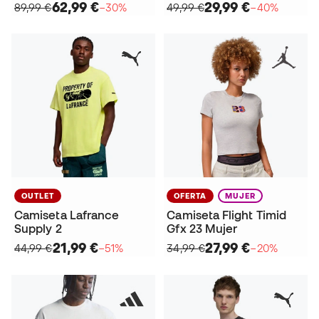
62,99 €
29,99 €
89,99 €
−30%
49,99 €
−40%
OUTLET
OFERTA
MUJER
Camiseta Lafrance
Camiseta Flight Timid
Supply 2
Gfx 23 Mujer
21,99 €
27,99 €
44,99 €
−51%
34,99 €
−20%