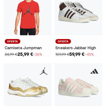
OFERTA
OFERTA
Camiseta Jumpman
Sneakers Jabbar High
25,99 €
59,99 €
34,99 €
−26%
109,99 €
−45%