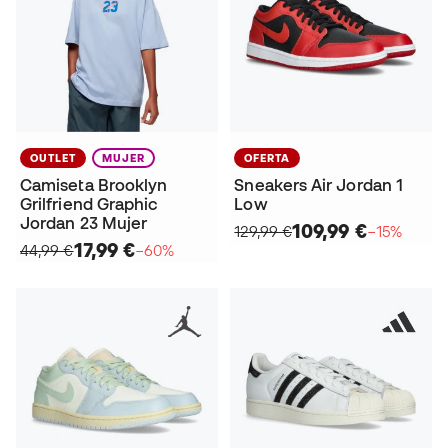
OUTLET
MUJER
OFERTA
Camiseta Brooklyn
Sneakers Air Jordan 1
Grilfriend Graphic
Low
Jordan 23 Mujer
109,99 €
129,99 €
−15%
17,99 €
44,99 €
−60%