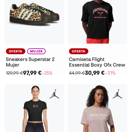
OFERTA
MUJER
OFERTA
Sneakers Superstar 2
Camiseta Flight
Mujer
Essential Boxy Gfx Crew
97,99 €
30,99 €
129,99 €
−25%
44,99 €
−31%