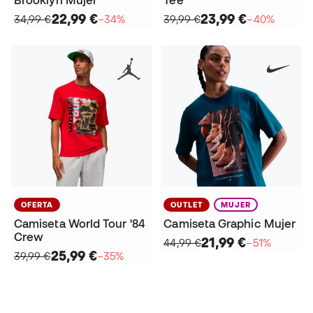
Brooklyn Mujer
Tee
22,99 €
23,99 €
34,99 €
−34%
39,99 €
−40%
OFERTA
OUTLET
MUJER
Camiseta World Tour '84
Camiseta Graphic Mujer
Crew
21,99 €
44,99 €
−51%
25,99 €
39,99 €
−35%