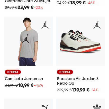
Girlfriend Core 23 Mujer
18,99 €
34,99 €
−46%
23,99 €
29,99 €
−20%
OFERTA
OFERTA
Camiseta Jumpman
Sneakers Air Jordan 3
Retro Og
18,99 €
34,99 €
−46%
179,99 €
209,99 €
−14%