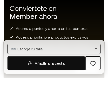
Conviértete en
Member
ahora
Acumula puntos y ahorra en tus compras
Acceso prioritario a productos exclusivos
Únete a más de medio millón de miembros
Escoge tu talla
Añadir a la cesta
SUSCRIBIR
Acepto recibir comunicaciones personalizadas para mi
según la
Política de privacidad
de Sports Emotion.
La App
para los que viven el basket