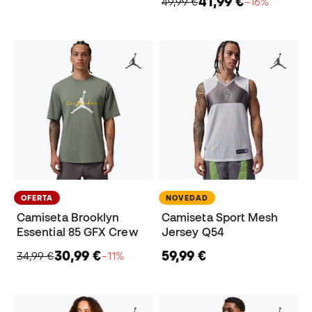
41,99 €
49,99 €
−16%
OFERTA
NOVEDAD
Camiseta Brooklyn
Camiseta Sport Mesh
Essential 85 GFX Crew
Jersey Q54
30,99 €
59,99 €
34,99 €
−11%