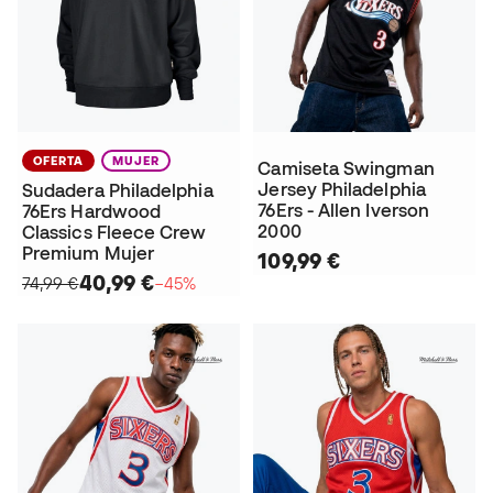
OFERTA
MUJER
Camiseta Swingman
Jersey Philadelphia
Sudadera Philadelphia
76Ers - Allen Iverson
76Ers Hardwood
2000
Classics Fleece Crew
Premium Mujer
109,99 €
40,99 €
74,99 €
−45%