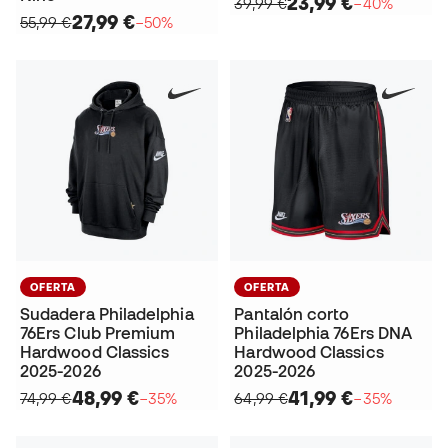
23,99 €
39,99 €
−40%
27,99 €
55,99 €
−50%
OFERTA
OFERTA
Sudadera Philadelphia
Pantalón corto
76Ers Club Premium
Philadelphia 76Ers DNA
Hardwood Classics
Hardwood Classics
2025-2026
2025-2026
48,99 €
41,99 €
74,99 €
−35%
64,99 €
−35%