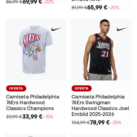
69,99 €
86,99 €
−20%
65,99 €
81,99 €
−20%
OFERTA
OFERTA
Camiseta Philadelphia
Camiseta Philadelphia
76Ers Hardwood
76Ers Swingman
Classics Champions
Hardwood Classics Joel
Embiid 2025-2026
33,99 €
39,99 €
−15%
78,99 €
104,99 €
−25%