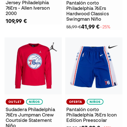
Jersey Philadelphia
Pantalón corto
76Ers - Allen Iverson
Philadelphia 76Ers
2000
Hardwood Classics
Swingman Niño
109,99 €
41,99 €
55,99 €
−25%
OUTLET
NIÑOS
OFERTA
NIÑOS
Sudadera Philadelphia
Pantalón corto
76Ers Jumpman Crew
Philadelphia 76Ers Icon
Courtside Statement
Edition Preescolar
Niño