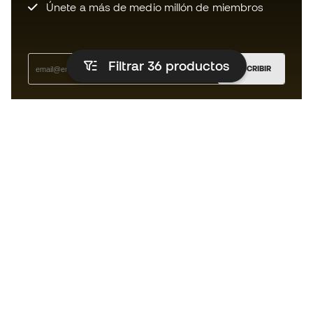
Únete a más de medio millón de miembros
Filtrar 36
productos
SUSCRIBIR
Acepto recibir comunicaciones personalizadas para mi
según la
Política de privacidad
de Sports Emotion.
La App
para los que viven el basket
de forma diferente.