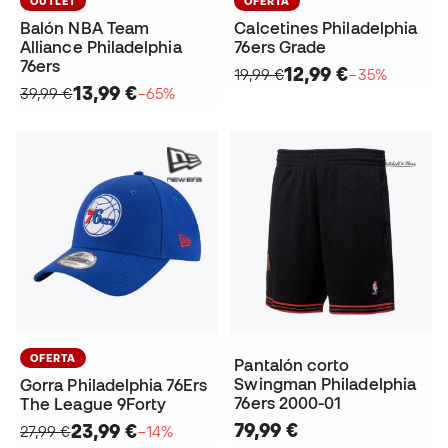
OUTLET
OFERTA
Balón NBA Team
Calcetines Philadelphia
Alliance Philadelphia
76ers Grade
76ers
12,99 €
19,99 €
−35%
13,99 €
39,99 €
−65%
OFERTA
Pantalón corto
Swingman Philadelphia
Gorra Philadelphia 76Ers
76ers 2000-01
The League 9Forty
79,99 €
23,99 €
27,99 €
−14%