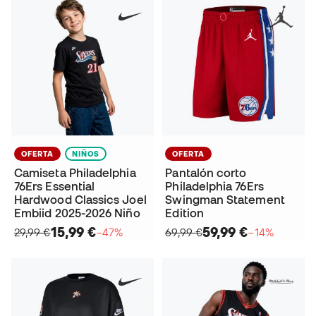
OFERTA
NIÑOS
OFERTA
Camiseta Philadelphia
Pantalón corto
76Ers Essential
Philadelphia 76Ers
Hardwood Classics Joel
Swingman Statement
Embiid 2025-2026 Niño
Edition
15,99 €
59,99 €
29,99 €
−47%
69,99 €
−14%