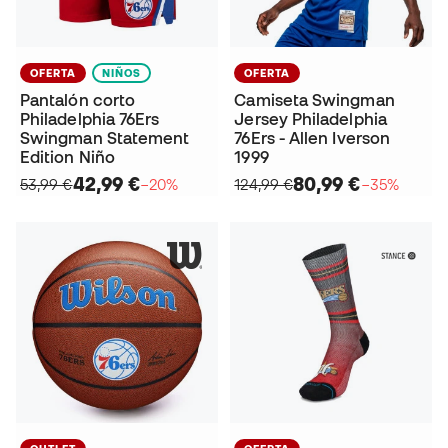
OFERTA
NIÑOS
OFERTA
Pantalón corto
Camiseta Swingman
Philadelphia 76Ers
Jersey Philadelphia
Swingman Statement
76Ers - Allen Iverson
Edition Niño
1999
42,99 €
80,99 €
53,99 €
−20%
124,99 €
−35%