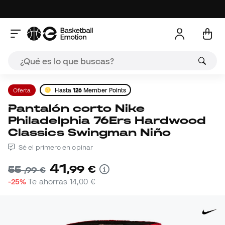
Oferta
Hasta
126
Member Points
Pantalón corto Nike
Philadelphia 76Ers Hardwood
Classics Swingman Niño
Sé el primero en opinar
41
,
99
€
55
,
99
€
-25%
Te ahorras
14,00 €