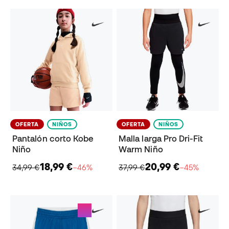
OFERTA
NIÑOS
OFERTA
NIÑOS
Pantalón corto Kobe
Malla larga Pro Dri-Fit
Niño
Warm Niño
18,99 €
20,99 €
34,99 €
−46%
37,99 €
−45%