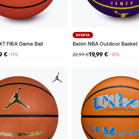
OFERTA
XT FIBA Game Ball
9 €
19,99 €
−11%
22,99 €
−13%