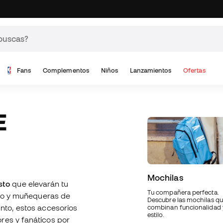
Fans
Complementos
Niños
Lanzamientos
Ofertas
Mochilas
sto
que elevarán tu
Tu compañera perfecta.
ento y muñequeras de
Descubre las mochilas q
nto, estos accesorios
combinan funcionalidad 
estilo.
res y fanáticos por