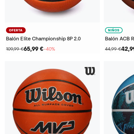
OFERTA
NIÑOS
Balón Elite Championship 8P 2.0
Balón ACB R
65,99 €
42,9
109,99 €
−40%
44,99 €