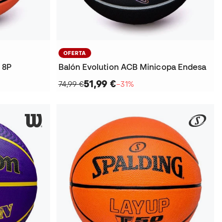
OFERTA
 8P
Balón Evolution ACB Minicopa Endesa
51,99 €
74,99 €
−31%