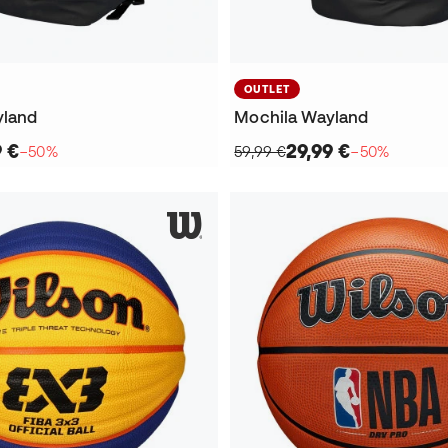
OUTLET
yland
Mochila Wayland
9 €
29,99 €
−50%
59,99 €
−50%