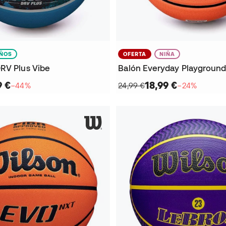
IÑOS
OFERTA
NIÑA
RV Plus Vibe
Balón Everyday Playground
9 €
18,99 €
−44%
24,99 €
−24%