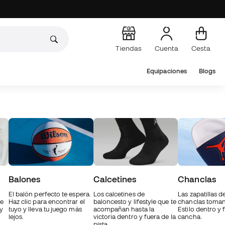
Tiendas
Cuenta
Cesta
Equipaciones
Blogs
Balones
Calcetines
Chanclas
El balón perfecto te espera.
Los calcetines de
Las zapatillas d
ue
Haz clic para encontrar el
baloncesto y lifestyle que te
chanclas toman 
y
tuyo y lleva tu juego más
acompañan hasta la
Estilo dentro y 
lejos.
victoria dentro y fuera de la
cancha.
pista.