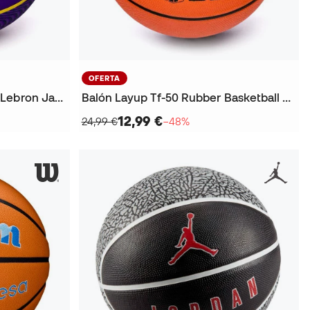
OFERTA
Balón NBA Outdoor Basket Lebron James
Balón Layup Tf-50 Rubber Basketball Sz7
12,99 €
24,99 €
−48%