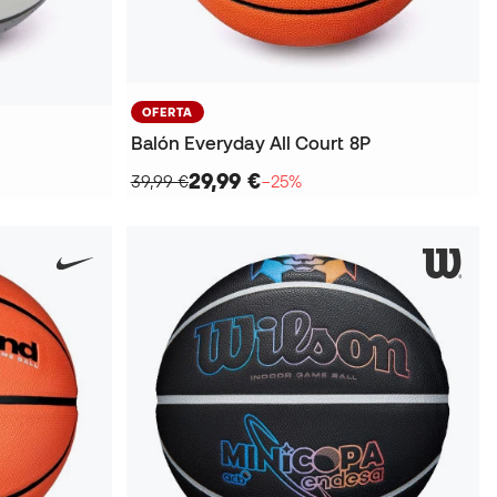
OFERTA
Balón Everyday All Court 8P
29,99 €
39,99 €
−25%