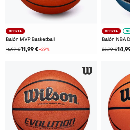
OFERTA
OFERTA
N
Balón MVP Basketball
Balón NBA D
11,99 €
14,9
16,99 €
−29%
26,99 €