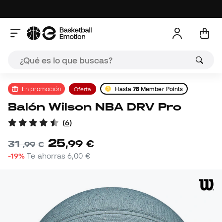
En promoción
Oferta
Hasta
78
Member Points
Balón Wilson NBA DRV Pro
(
6
)
25
,
99
€
31
,
99
€
-19%
Te ahorras
6,00 €