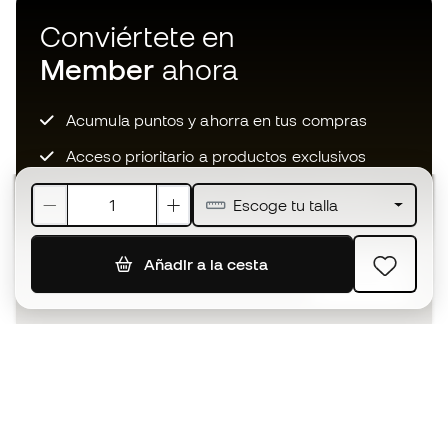
Conviértete en
Member
ahora
Acumula puntos y ahorra en tus compras
Acceso prioritario a productos exclusivos
Únete a más de medio millón de miembros
Escoge tu talla
Añadir a la cesta
SUSCRIBIR
Acepto recibir comunicaciones personalizadas para mi
según la
Política de privacidad
de Sports Emotion.
La App
para los que viven el basket