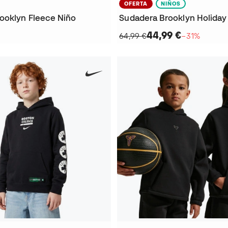
OFERTA
NIÑOS
ooklyn Fleece Niño
Sudadera Brooklyn Holiday
44,99 €
64,99 €
−31%