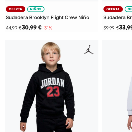
OFERTA
NIÑOS
OFERTA
N
Sudadera Brooklyn Flight Crew Niño
30,99 €
33,9
44,99 €
−31%
39,99 €