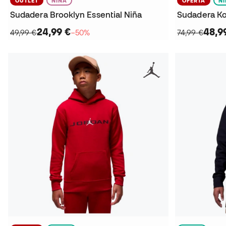
OUTLET
NIÑA
OFERTA
N
Sudadera Brooklyn Essential Niña
24,99 €
48,9
49,99 €
−50%
74,99 €