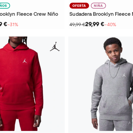
IÑOS
OFERTA
NIÑA
ooklyn Fleece Crew Niño
Sudadera Brooklyn Fleece 
9 €
29,99 €
−31%
49,99 €
−40%