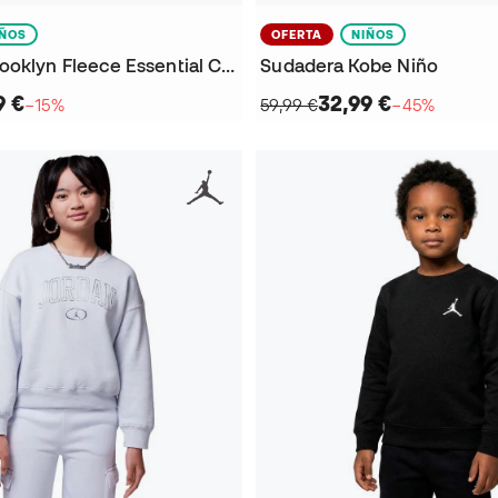
IÑOS
OFERTA
NIÑOS
Sudadera Brooklyn Fleece Essential Crew Preescolar
Sudadera Kobe Niño
9 €
32,99 €
−15%
59,99 €
−45%