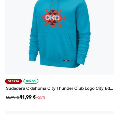
OFERTA
NIÑOS
Sudadera Oklahoma City Thunder Club Logo City Edition Niño
41,99 €
55,99 €
−25%