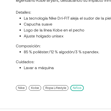
legendario Kobe Bryant, destacando su impacto inmo
Detalles:
La tecnología Nike Dri-FIT aleja el sudor de la p
Capucha suave
Logo de la línea Kobe en el pecho
Ajuste holgado unisex
Composición:
85 % poliéster/12 % algodón/3 % spandex.
Cuidados:
Lavar a máquina
Nike
Kobe
Ropa Lifestyle
Niños