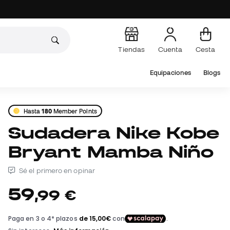
Tiendas
Cuenta
Cesta
Equipaciones
Blogs
Hasta
180
Member Points
Sudadera Nike Kobe
Bryant Mamba Niño
Sé el primero en opinar
59
,
99
€