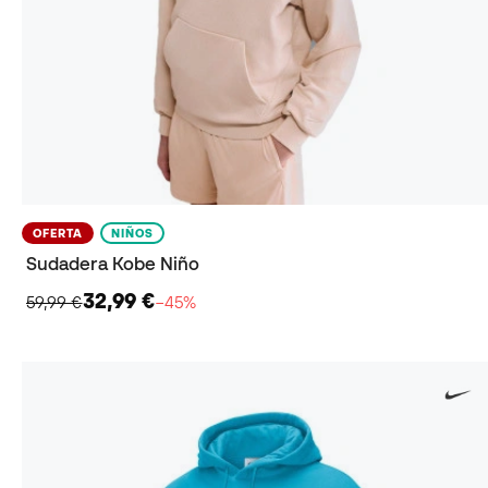
OFERTA
NIÑOS
Sudadera Kobe Niño
32,99 €
59,99 €
−45%