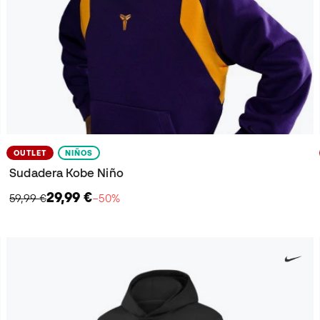
OUTLET
NIÑOS
Sudadera Kobe Niño
29,99 €
59,99 €
−50%