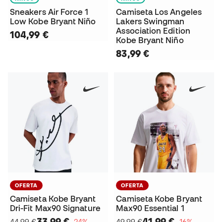
Sneakers Air Force 1
Camiseta Los Angeles
Low Kobe Bryant Niño
Lakers Swingman
Association Edition
104,99 €
Kobe Bryant Niño
83,99 €
OFERTA
OFERTA
Camiseta Kobe Bryant
Camiseta Kobe Bryant
Dri-Fit Max90 Signature
Max90 Essential 1
33,99 €
41,99 €
44,99 €
−24%
49,99 €
−16%