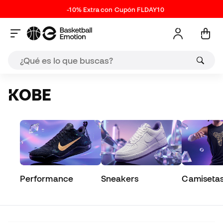
-10% Extra con Cupón FLDAY10
KOBE
Performance
Sneakers
Camiseta
performa