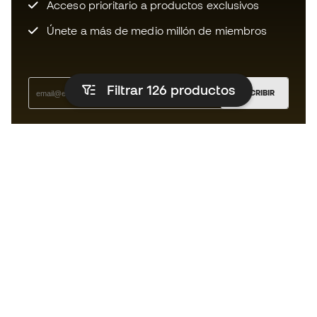
Acceso prioritario a productos exclusivos
Únete a más de medio millón de miembros
Filtrar 126
productos
SUSCRIBIR
Acepto recibir comunicaciones personalizadas para mi
según la
Política de privacidad
de Sports Emotion.
La App
para los que viven el basket
de forma diferente.