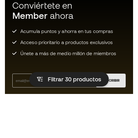
Conviértete en
Member
ahora
Acumula puntos y ahorra en tus compras
Acceso prioritario a productos exclusivos
Únete a más de medio millón de miembros
Filtrar 30
productos
SUSCRIBIR
Acepto recibir comunicaciones personalizadas para mi
según la
Política de privacidad
de Sports Emotion.
La App
para los que viven el basket
de forma diferente.