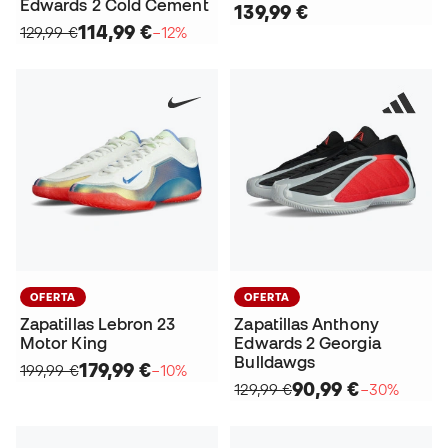
Edwards 2 Cold Cement
139,99 €
114,99 €
129,99 €
−12%
OFERTA
OFERTA
Zapatillas Lebron 23
Zapatillas Anthony
Motor King
Edwards 2 Georgia
Bulldawgs
179,99 €
199,99 €
−10%
90,99 €
129,99 €
−30%