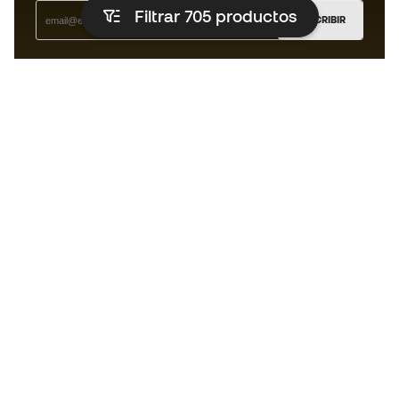
Filtrar 705
productos
SUSCRIBIR
Acepto recibir comunicaciones personalizadas para mi
según la
Política de privacidad
de Sports Emotion.
La App
para los que viven el basket
de forma diferente.
¿Te ayudamos?