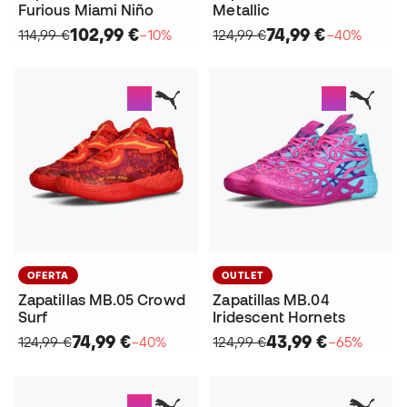
Furious Miami Niño
Metallic
102,99 €
74,99 €
114,99 €
−10%
124,99 €
−40%
OFERTA
OUTLET
Zapatillas MB.05 Crowd
Zapatillas MB.04
Surf
Iridescent Hornets
74,99 €
43,99 €
124,99 €
−40%
124,99 €
−65%