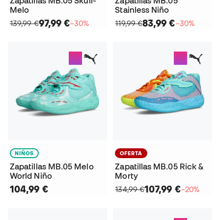
Zapatillas MB.05 Skull-
Zapatillas MB.05
Melo
Stainless Niño
97,99 €
83,99 €
139,99 €
−30%
119,99 €
−30%
NIÑOS
OFERTA
Zapatillas MB.05 Melo
Zapatillas MB.05 Rick &
World Niño
Morty
104,99 €
107,99 €
134,99 €
−20%