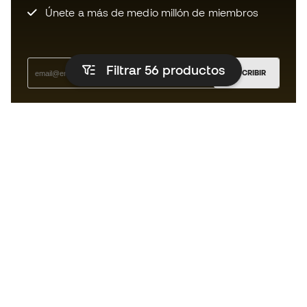
Únete a más de medio millón de miembros
Filtrar 56
productos
SUSCRIBIR
Acepto recibir comunicaciones personalizadas para mi
según la
Política de privacidad
de Sports Emotion.
La App
para los que viven el basket
de forma diferente.