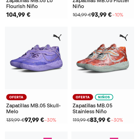
Zapatillas MB.05 Lo
Zapatillas MB.05 Flutter
Flourish Niño
Niño
104,99 €
93,99 €
104,99 €
−10%
OFERTA
OFERTA
NIÑOS
Zapatillas MB.05 Skull-
Zapatillas MB.05
Melo
Stainless Niño
97,99 €
83,99 €
139,99 €
−30%
119,99 €
−30%