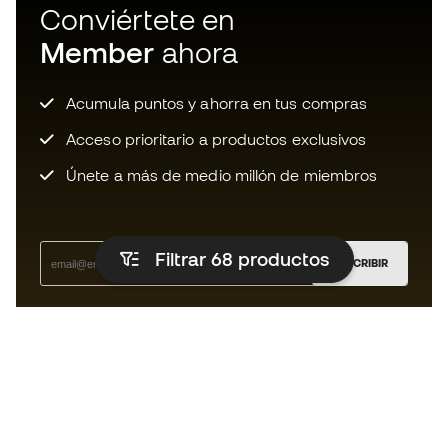
Conviértete en
Member
ahora
Acumula puntos y ahorra en tus compras
Acceso prioritario a productos exclusivos
Únete a más de medio millón de miembros
Filtrar 68
productos
SUSCRIBIR
Acepto recibir comunicaciones personalizadas para mi
según la
Política de privacidad
de Sports Emotion.
La App
para los que viven el basket
de forma diferente.