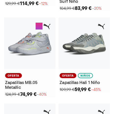
Surf Niño
114,99 €
129,99 €
−12%
83,99 €
104,99 €
−20%
OFERTA
OFERTA
NIÑOS
Zapatillas MB.05
Zapatillas Hali 1 Niño
Metallic
59,99 €
109,99 €
−45%
74,99 €
124,99 €
−40%