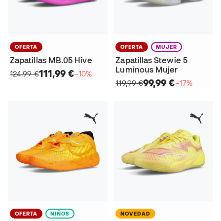
OFERTA
OFERTA
MUJER
Zapatillas MB.05 Hive
Zapatillas Stewie 5
Luminous Mujer
111,99 €
124,99 €
−10%
99,99 €
119,99 €
−17%
OFERTA
NIÑOS
NOVEDAD