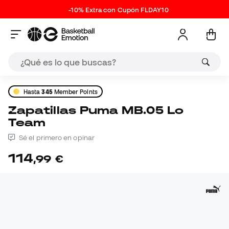
-10% Extra con Cupón FLDAY10
Hasta
345
Member Points
Zapatillas Puma MB.05 Lo
Team
Sé el primero en opinar
114
,
99
€