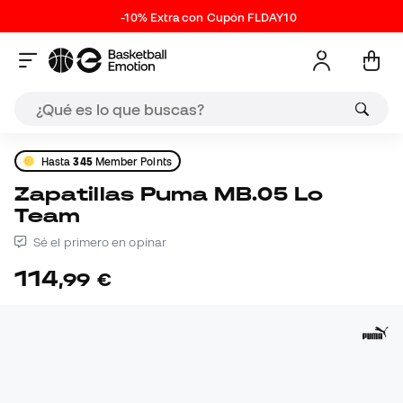
-10% Extra con Cupón FLDAY10
Hasta
345
Member Points
Zapatillas Puma MB.05 Lo
Team
Sé el primero en opinar
114
,
99
€