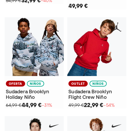
32,99 €
54,99 €
−40%
49,99 €
OFERTA
NIÑOS
OUTLET
NIÑOS
Sudadera Brooklyn
Sudadera Brooklyn
Holiday Niño
Flight Crew Niño
44,99 €
22,99 €
64,99 €
−31%
49,99 €
−54%