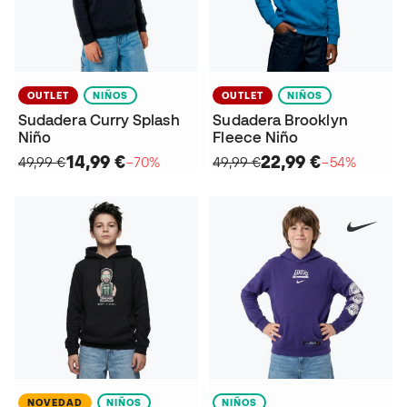
OUTLET
NIÑOS
OUTLET
NIÑOS
Sudadera Curry Splash
Sudadera Brooklyn
Niño
Fleece Niño
14,99 €
22,99 €
49,99 €
−70%
49,99 €
−54%
NOVEDAD
NIÑOS
NIÑOS