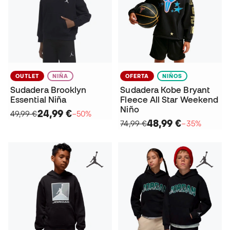
OUTLET
NIÑA
OFERTA
NIÑOS
Sudadera Brooklyn
Sudadera Kobe Bryant
Essential Niña
Fleece All Star Weekend
Niño
24,99 €
49,99 €
−50%
48,99 €
74,99 €
−35%