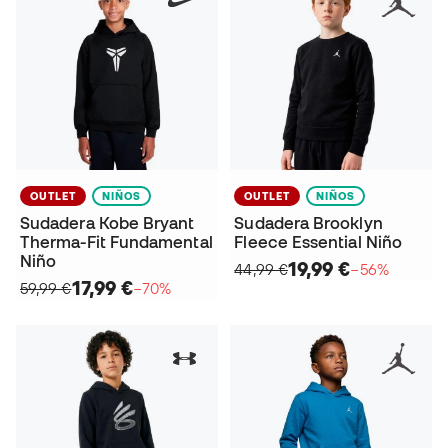
OUTLET
NIÑOS
OUTLET
NIÑOS
Sudadera Kobe Bryant
Sudadera Brooklyn
Therma-Fit Fundamental
Fleece Essential Niño
Niño
19,99 €
44,99 €
−56%
17,99 €
59,99 €
−70%