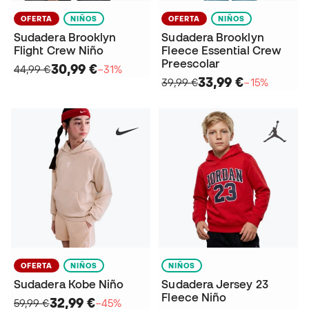
OFERTA
NIÑOS
OFERTA
NIÑOS
Sudadera Brooklyn
Sudadera Brooklyn
Flight Crew Niño
Fleece Essential Crew
Preescolar
30,99 €
44,99 €
−31%
33,99 €
39,99 €
−15%
OFERTA
NIÑOS
NIÑOS
Sudadera Kobe Niño
Sudadera Jersey 23
Fleece Niño
32,99 €
59,99 €
−45%