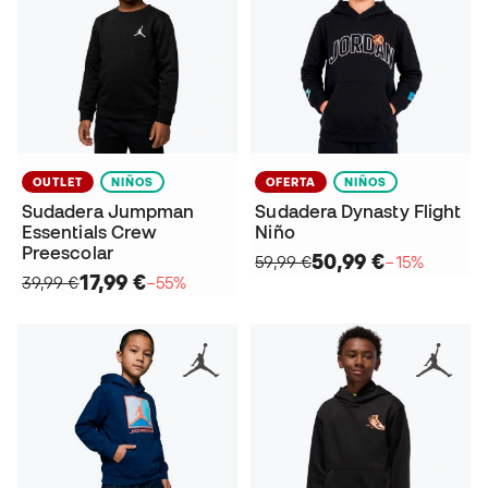
OUTLET
NIÑOS
OFERTA
NIÑOS
Sudadera Jumpman
Sudadera Dynasty Flight
Essentials Crew
Niño
Preescolar
50,99 €
59,99 €
−15%
17,99 €
39,99 €
−55%