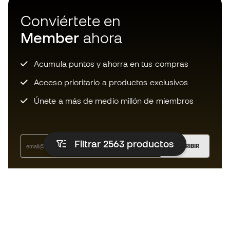
Conviértete en
Member
ahora
Acumula puntos y ahorra en tus compras
Acceso prioritario a productos exclusivos
Únete a más de medio millón de miembros
Filtrar 2563
productos
SUSCRIBIR
Acepto recibir comunicaciones personalizadas para mi
según la
Política de privacidad
de Sports Emotion.
La App
para los que viven el basket