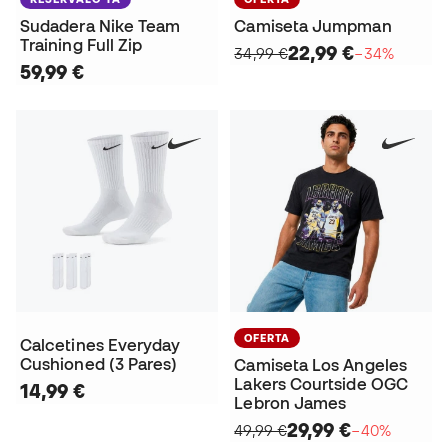
Sudadera Nike Team
Camiseta Jumpman
Training Full Zip
22,99 €
34,99 €
−34%
59,99 €
OFERTA
Calcetines Everyday
Cushioned (3 Pares)
Camiseta Los Angeles
Lakers Courtside OGC
14,99 €
Lebron James
29,99 €
49,99 €
−40%