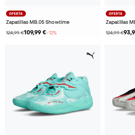
OFERTA
OFERTA
Zapatillas MB.05 Showtime
Zapatillas M
109,99 €
93,9
124,99 €
−12%
124,99 €