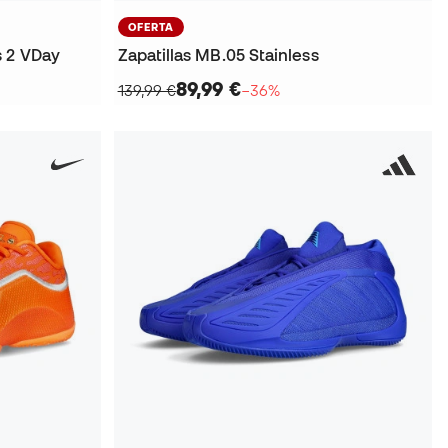
OFERTA
s 2 VDay
Zapatillas MB.05 Stainless
89,99 €
139,99 €
−36%