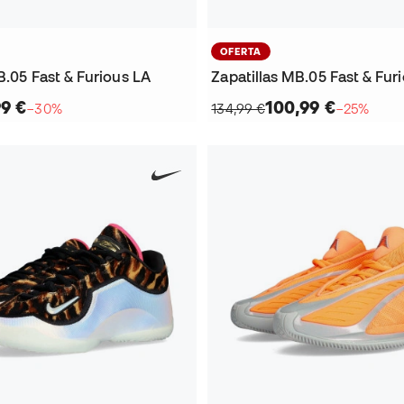
OFERTA
B.05 Fast & Furious LA
Zapatillas MB.05 Fast & Fur
99 €
100,99 €
−30%
134,99 €
−25%