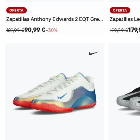
OFERTA
OFERTA
Zapatillas Anthony Edwards 2 EQT Green
Zapatillas L
90,99 €
179,
129,99 €
−30%
199,99 €