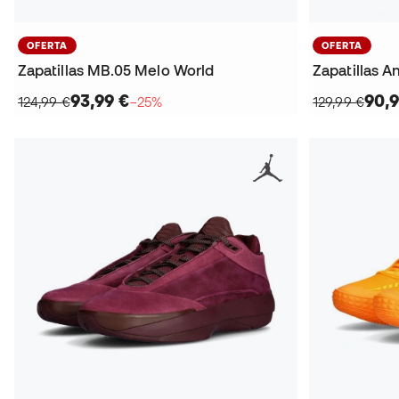
OFERTA
OFERTA
Zapatillas MB.05 Melo World
Zapatillas 
93,99 €
90,9
124,99 €
−25%
129,99 €