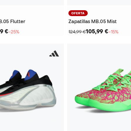
OFERTA
B.05 Flutter
Zapatillas MB.05 Mist
9 €
105,99 €
−25%
124,99 €
−15%