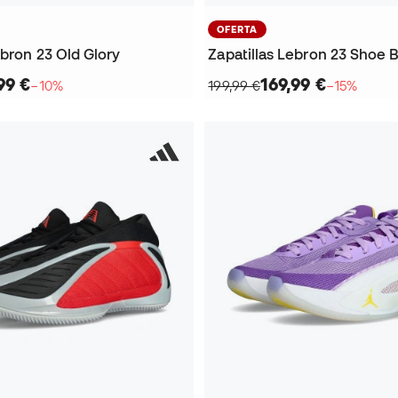
OFERTA
ebron 23 Old Glory
Zapatillas Lebron 23 Shoe 
99 €
169,99 €
−10%
199,99 €
−15%