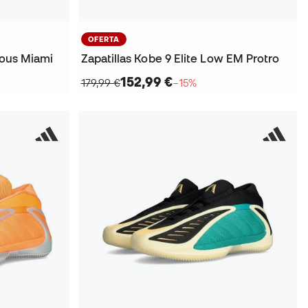
OFERTA
ious Miami
Zapatillas Kobe 9 Elite Low EM Protro
152,99 €
179,99 €
−15%