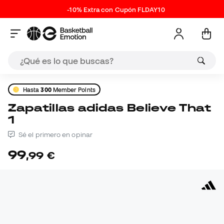
-10% Extra con Cupón FLDAY10
Hasta
300
Member Points
Zapatillas adidas Believe That
1
Sé el primero en opinar
99
,
99
€