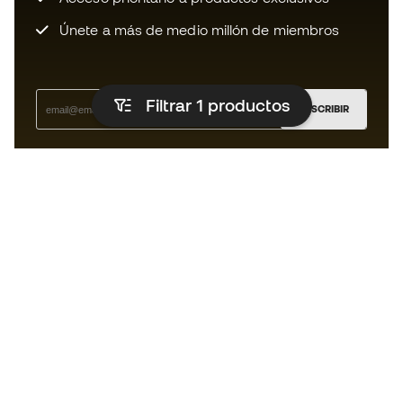
Únete a más de medio millón de miembros
Filtrar 1
productos
SUSCRIBIR
Acepto recibir comunicaciones personalizadas para mi
según la
Política de privacidad
de Sports Emotion.
La App
para los que viven el basket
de forma diferente.