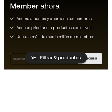
Member
ahora
Acumula puntos y ahorra en tus compras
Acceso prioritario a productos exclusivos
Únete a más de medio millón de miembros
Filtrar 9
productos
SUSCRIBIR
Acepto recibir comunicaciones personalizadas para mi
según la
Política de privacidad
de Sports Emotion.
La App
para los que viven el basket
de forma diferente.