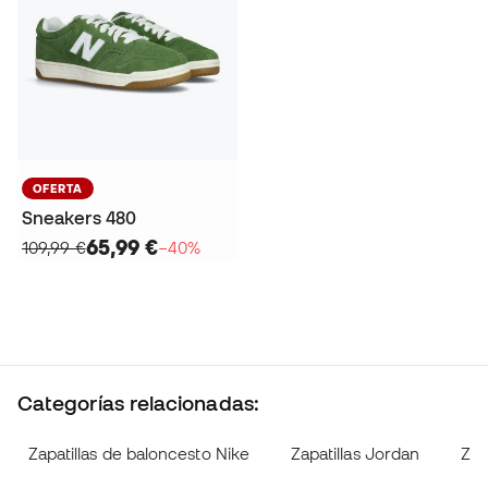
OFERTA
Sneakers 480
65,99 €
109,99 €
−40%
Categorías relacionadas:
Zapatillas de baloncesto Nike
Zapatillas Jordan
Zap