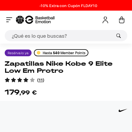
-10% Extra con Cupón FLDAY10
Resérvalo ya
Hasta
540
Member Points
Zapatillas Nike Kobe 9 Elite
Low Em Protro
(
11
)
179
,
99
€