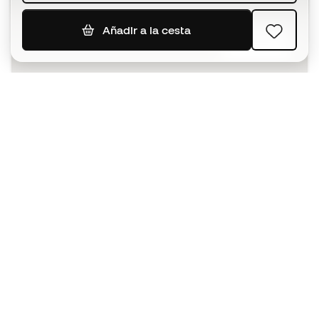
Añadir a la cesta
SUSCRIBIR
Acepto recibir comunicaciones personalizadas para mi
según la
Política de privacidad
de Sports Emotion.
La App
para los que viven el basket
de forma diferente.