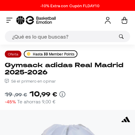
-10% Extra con Cupón FLDAY10
Oferta
Hasta
33
Member Points
Gymsack adidas Real Madrid
2025-2026
Sé el primero en opinar
10
,
99
€
19
,
99
€
-45%
Te ahorras
9,00 €