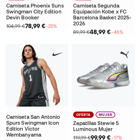
Camiseta Phoenix Suns
Camiseta Segunda
Swingman City Edition
Equipación Kobe x FC
Devin Booker
Barcelona Basket 2025-
2026
78,99 €
104,99 €
−25%
48,99 €
89,99 €
−46%
OFERTA
MUJER
Camiseta San Antonio
Spurs Swingman Icon
Zapatillas Stewie 5
Edition Victor
Luminous Mujer
Wembanyama
99,99 €
119,99 €
−17%