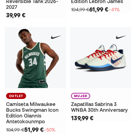
Reversible Tank 2026-
Edition Lebron James
2027
61,99 €
104,99 €
−41%
39,99 €
OUTLET
MUJER
Camiseta Milwaukee
Zapatillas Sabrina 3
Bucks Swingman Icon
WNBA 30th Anniversary
Edition Giannis
139,99 €
Antetokounmpo
51,99 €
104,99 €
−50%