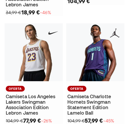
104,99 €
Lebron James
18,99 €
34,99 €
−46%
OFERTA
OFERTA
Camiseta Los Angeles
Camiseta Charlotte
Lakers Swingman
Hornets Swingman
Association Edition
Statement Edition
Lebron James
Lamelo Ball
77,99 €
57,99 €
104,99 €
−26%
104,99 €
−45%