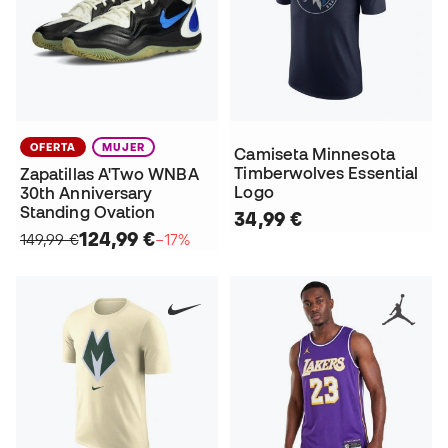
OFERTA
MUJER
Camiseta Minnesota
Timberwolves Essential
Zapatillas A'Two WNBA
Logo
30th Anniversary
Standing Ovation
34,99 €
124,99 €
149,99 €
−17%