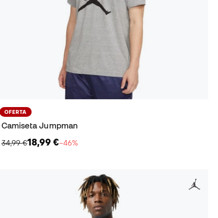
OFERTA
Camiseta Jumpman
18,99 €
34,99 €
−46%