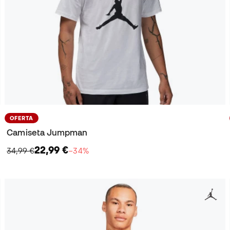
OFERTA
Camiseta Jumpman
22,99 €
34,99 €
−34%