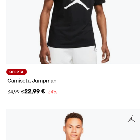
OFERTA
Camiseta Jumpman
22,99 €
34,99 €
−34%