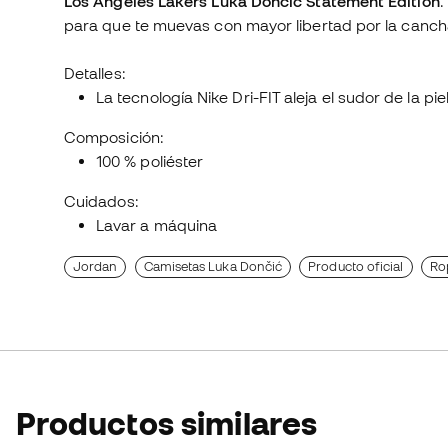
Los Angeles Lakers Luka Dončić Statement Edition
.
para que te muevas con mayor libertad por la canc
Detalles:
La tecnología Nike Dri-FIT aleja el sudor de la p
Composición:
100 % poliéster
Cuidados:
Lavar a máquina
Jordan
Camisetas Luka Dončić
Producto oficial
Ro
Productos similares