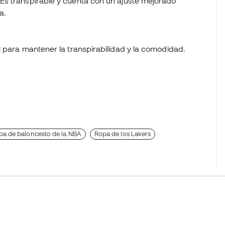
 Es transpirable y cuenta con un ajuste mejorado
ha.
iel para mantener la transpirabilidad y la comodidad.
pa de baloncesto de la NBA
Ropa de los Lakers