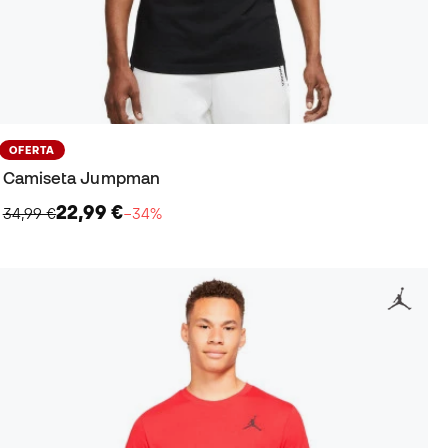
OFERTA
Camiseta Jumpman
22,99 €
34,99 €
−34%