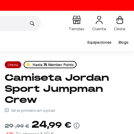
Tiendas
Cuenta
Cesta
Equipaciones
Blogs
Oferta
Hasta
75
Member Points
Camiseta Jordan
Sport Jumpman
Crew
Sé el primero en opinar
24
,
99
€
29
,
99
€
-17%
Te ahorras
5,00 €