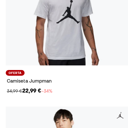
OFERTA
Camiseta Jumpman
22,99 €
34,99 €
−34%