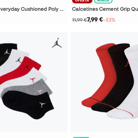
OFERTA
NIÑOS
Calcetines Everyday Cushioned Poly Crew (3 Pares)
7,99 €
11,99 €
−33%