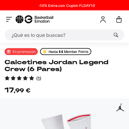
-10% Extra con Cupón FLDAY10
En promoción
Hasta
54
Member Points
Calcetines Jordan Legend
Crew (6 Pares)
(
1
)
17
,
99
€