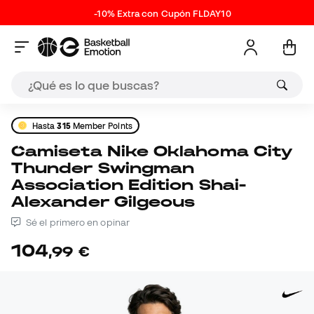
-10% Extra con Cupón FLDAY10
Hasta
315
Member Points
Camiseta Nike Oklahoma City
Thunder Swingman
Association Edition Shai-
Alexander Gilgeous
Sé el primero en opinar
104
,
99
€