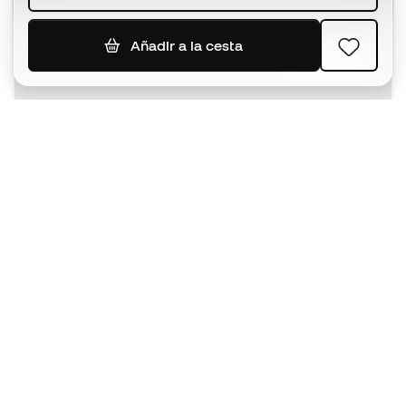
Añadir a la cesta
SUSCRIBIR
Acepto recibir comunicaciones personalizadas para mi
según la
Política de privacidad
de Sports Emotion.
La App
para los que viven el basket
de forma diferente.