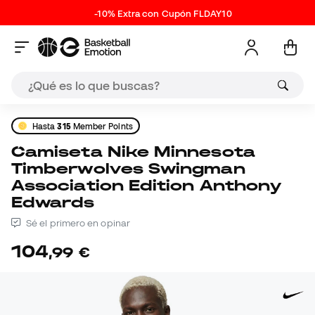
-10% Extra con Cupón FLDAY10
Hasta
315
Member Points
Camiseta Nike Minnesota
Timberwolves Swingman
Association Edition Anthony
Edwards
Sé el primero en opinar
104
,
99
€