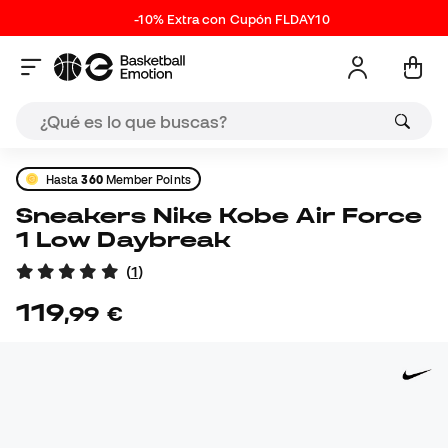
-10% Extra con Cupón FLDAY10
Hasta
360
Member Points
Sneakers Nike Kobe Air Force
1 Low Daybreak
(
1
)
119
,
99
€